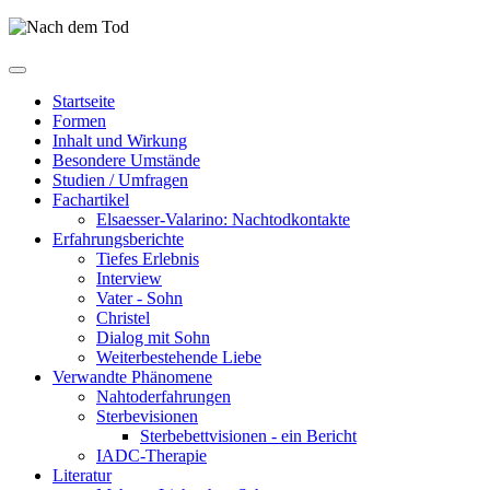
Startseite
Formen
Inhalt und Wirkung
Besondere Umstände
Studien / Umfragen
Fachartikel
Elsaesser-Valarino: Nachtodkontakte
Erfahrungsberichte
Tiefes Erlebnis
Interview
Vater - Sohn
Christel
Dialog mit Sohn
Weiterbestehende Liebe
Verwandte Phänomene
Nahtoderfahrungen
Sterbevisionen
Sterbebettvisionen - ein Bericht
IADC-Therapie
Literatur