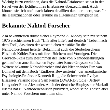
Wichtig ist zu erwähnen, dass die Nahtod-Erfahrenen selbst in der
Regel von der Echtheit ihres Erlebnisses überzeugt sind. Auch
können sie sich noch nach Jahren detailliert daran erinnern, was für
die Halluzinationen oder Träume im allgemeinen untypisch ist.
Bekannte Nahtod-Forscher
Am bekanntesten dürfte sicher Raymond A. Moody sein mit seinem
1975 erschienenen Buch "Life after Life", auf deutsch "Leben nach
dem Tod", das einen der wesentlichen Anstöße für die
Nahtodforschung lieferte. Bekannt ist auch die Sterbeforscherin
Elisabeth Kübler-Ross mit ihren Büchern und Vorträgen. Die
Greyson-Skala zum Bestimmen der Tiefe von Nahtoderfahrungen
geht auf den amerikanischen Psychiater Bruce Greyson zurück.
Weitere bekannte Nahtodforscher sind der Niederländer Pim van
Lommel mit dem Buch "Endloses Bewusstsein", der amerikanische
Psychologie-Professor Kenneth Ring, die Schweizerin Evelyn
Elsaesser Valarino sowie Sam Parnia (AWARE-Studie), Jeffrey
Long oder Eben Alexander. Auch der deutsche Biophysiker Markolf
Niemz hat zu Nahtoderlebnissen publiziert, wobei seine Thesen aber
unter Nahtod-Forschern umstritten sind.