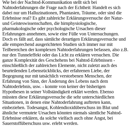
Wie bei der Nachtod-Kommunikation stellt sich bei
Nahtoderfahrungen die Frage nach der Echtheit: Handelt es sich
dabei nur um Halluzinationen, Phantasien, Träume, oder sind die
Erlebnisse real? Es gibt zahlreiche Erklärungsversuche der Natur-
und Geisteswissenschaften, die hirnphysiologische,
pharmakologische oder psychologische Ursachen dieser
Erfahrungen annehmen, sowie eine Fülle von Untersuchungen.
Doch es fällt auf, dass sämliche derartigen Erklärungsversuche und
alle entsprechend ausgerichteten Studien sich immer nur mit
Teilbereichen der komplexen Nahtoderfahrungen befassen, also z.B.
nur den Tunneleffekt oder das Licht zu erklären versuchen. Die
ganze Komplexität des Geschehens bei Nahtod-Erlebnissen -
einschließlich der zahlreichen Elemente, nicht zuletzt auch des
beurteilenden Lebensrückblicks, der erfahrenen Liebe, der
Begegnung nur mit tatsächlich verstorbenen Menschen, der
Erfahrung von Sinn, der Änderung des Lebens nach dem
Nahtoderlebnis, usw. - konnte von keiner der bisherigen
Hypothesen in seiner Vollständigkeit erklärt werden. Ebenso
müssten diese Erklärungsversuche die sehr unterschiedlichen
Situationen, in denen eine Nahtoderfahrung auftreten kann,
einbeziehen. Todesangst, Kohlendioxidüberschuss im Blut und
ähnliche vermutete Ursachen könnten niemals sämtliche Nahtod-
Erlebnisse erklären, da solche vielfach auch ohne Angst, bei
Sauerstoffüberschuss usw. erlebt werden.