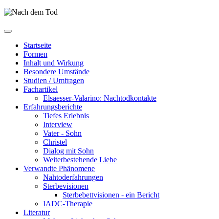
Startseite
Formen
Inhalt und Wirkung
Besondere Umstände
Studien / Umfragen
Fachartikel
Elsaesser-Valarino: Nachtodkontakte
Erfahrungsberichte
Tiefes Erlebnis
Interview
Vater - Sohn
Christel
Dialog mit Sohn
Weiterbestehende Liebe
Verwandte Phänomene
Nahtoderfahrungen
Sterbevisionen
Sterbebettvisionen - ein Bericht
IADC-Therapie
Literatur